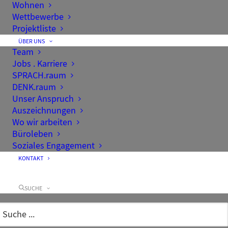
Wohnen
Wettbewerbe
Projektliste
ÜBER UNS
Team
Jobs . Karriere
SPRACH.raum
DENK.raum
Unser Anspruch
Auszeichnungen
Wo wir arbeiten
Büroleben
Soziales Engagement
KONTAKT
SUCHE
YouTube Kanal ST
raum a.