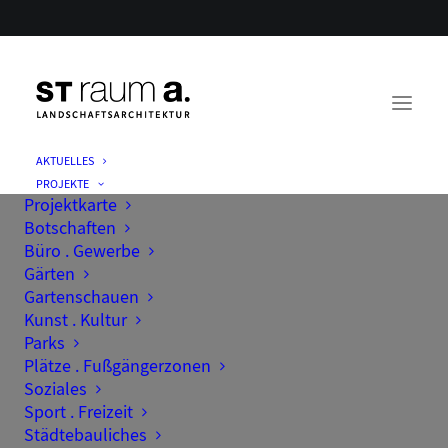
AKTUELLES
PROJEKTE
Projektkarte
Botschaften
Büro . Gewerbe
Gärten
Gartenschauen
Kunst . Kultur
Parks
Plätze . Fußgängerzonen
Soziales
Sport . Freizeit
Städtebauliches