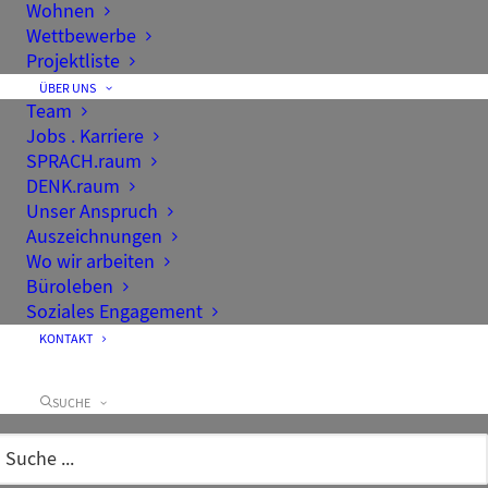
Wohnen
Freiräume von urban bis naturnah.
Wettbewerbe
Projektliste
ÜBER UNS
Team
Jobs . Karriere
SPRACH.raum
DENK.raum
Unser Anspruch
Auszeichnungen
Wo wir arbeiten
Büroleben
Soziales Engagement
KONTAKT
SUCHE
© raumwerk / rendertaxi