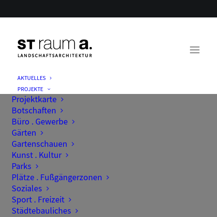
AKTUELLES
PROJEKTE
Projektkarte
Botschaften
Büro . Gewerbe
Gärten
Gartenschauen
Kunst . Kultur
Parks
Plätze . Fußgängerzonen
Soziales
Sport . Freizeit
Städtebauliches