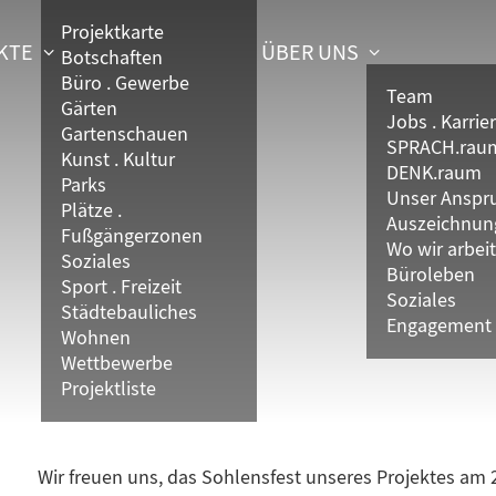
Projektkarte
KTE
ÜBER UNS
Botschaften
Büro . Gewerbe
Team
Gärten
Jobs . Karrie
Gartenschauen
SPRACH.rau
Kunst . Kultur
DENK.raum
Parks
Unser Anspr
Plätze .
Auszeichnun
Fußgängerzonen
Wo wir arbei
Soziales
Büroleben
Sport . Freizeit
Soziales
Städtebauliches
Engagement
Wohnen
Wettbewerbe
Projektliste
Wir freuen uns, das Sohlensfest unseres Projektes am 2