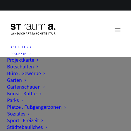
AKTUELLES
PROJEKTE
Projektkarte
Botschaften
Büro . Gewerbe
Gärten
Gartenschauen
Kunst . Kultur
Parks
Plätze . Fußgängerzonen
Soziales
Sport . Freizeit
Städtebauliches