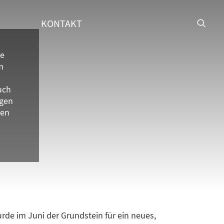
KONTAKT
re
m
uch
gen
ten
urde im Juni der Grundstein für ein neues,