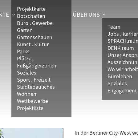
Projektkarte
KTE
ÜBER UNS
Botschaften
Büro . Gewerbe
Team
Gärten
Jobs . Karrie
Gartenschauen
SPRACH.rau
Kunst . Kultur
DENK.raum
Parks
Unser Anspr
Plätze .
Auszeichnun
Fußgängerzonen
Wo wir arbei
Soziales
Büroleben
Sport . Freizeit
Soziales
Städtebauliches
Engagement
Wohnen
Wettbewerbe
Projektliste
In der Berliner City-West w