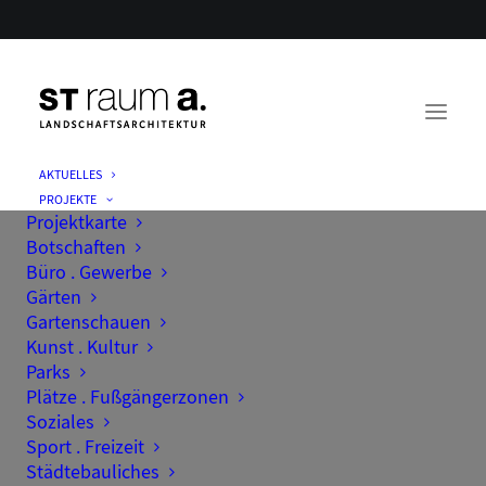
AKTUELLES
PROJEKTE
Projektkarte
Botschaften
Büro . Gewerbe
Gärten
Gartenschauen
Kunst . Kultur
Parks
Plätze . Fußgängerzonen
Soziales
Sport . Freizeit
Städtebauliches