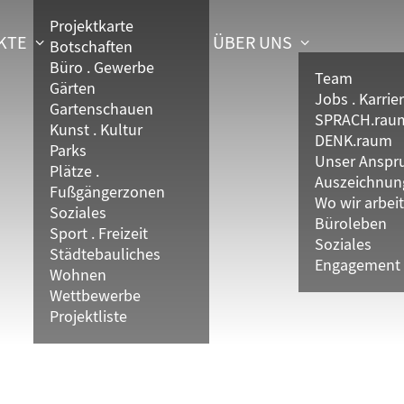
Projektkarte
KTE
ÜBER UNS
Botschaften
Büro . Gewerbe
Team
Gärten
Jobs . Karrie
Gartenschauen
SPRACH.rau
Kunst . Kultur
DENK.raum
Parks
Unser Anspr
Plätze .
Auszeichnun
Fußgängerzonen
Wo wir arbei
Soziales
Büroleben
Sport . Freizeit
Soziales
Städtebauliches
Engagement
Wohnen
Wettbewerbe
Projektliste