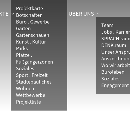
Projektkarte
KTE
ÜBER UNS
Botschaften
Büro . Gewerbe
Team
Gärten
Jobs . Karrie
Gartenschauen
SPRACH.rau
Kunst . Kultur
DENK.raum
Parks
Unser Anspr
Plätze .
Auszeichnun
Fußgängerzonen
Wo wir arbei
Soziales
Büroleben
Sport . Freizeit
Soziales
Städtebauliches
Engagement
Wohnen
Wettbewerbe
Projektliste