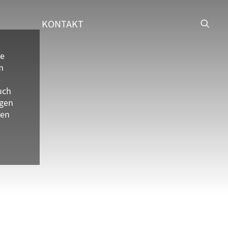
KONTAKT
re
m
uch
gen
ten