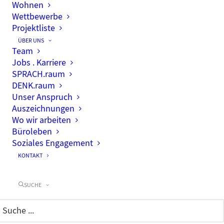
Wohnen
Wettbewerbe
Projektliste
ÜBER UNS
Team
Jobs . Karriere
SPRACH.raum
DENK.raum
Unser Anspruch
Auszeichnungen
Wo wir arbeiten
Büroleben
Soziales Engagement
Dein Profil
KONTAKT
Erfolgreich abgeschlossene Ausbildung als
Bauzeichner (m/w/d), vorzugsweise mit
SUCHE
Schwerpunkt Landschaftsarchitektur oder Tief-,
Straßen- und Landschaftsbau