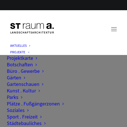
AKTUELLES
PROJEKTE
Projektkarte
Botschaften
Büro . Gewerbe
Gärten
Gartenschauen
Kunst . Kultur
Parks
Plätze . Fußgängerzonen
Soziales
Sport . Freizeit
Städtebauliches