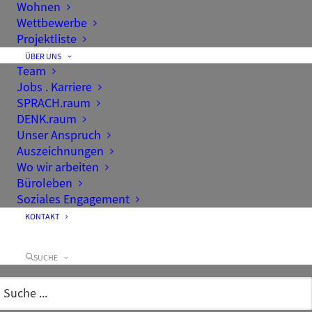
Wohnen
Wettbewerbe
Projektliste
ÜBER UNS
Team
Jobs . Karriere
SPRACH.raum
DENK.raum
Unser Anspruch
Auszeichnungen
Wo wir arbeiten
Büroleben
Soziales Engagement
KONTAKT
SUCHE
Familienfest 2019