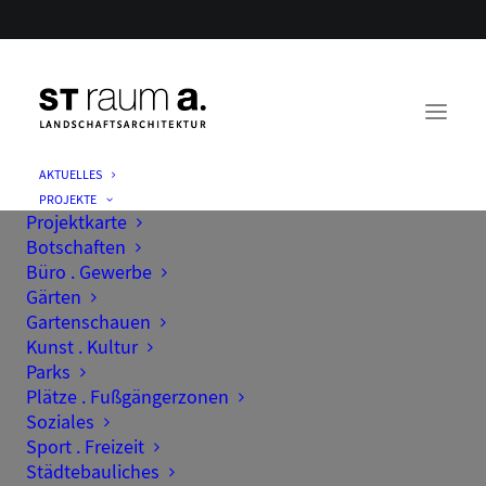
AKTUELLES
PROJEKTE
Projektkarte
Botschaften
Büro . Gewerbe
Gärten
Gartenschauen
Kunst . Kultur
Parks
Plätze . Fußgängerzonen
Soziales
Sport . Freizeit
Städtebauliches