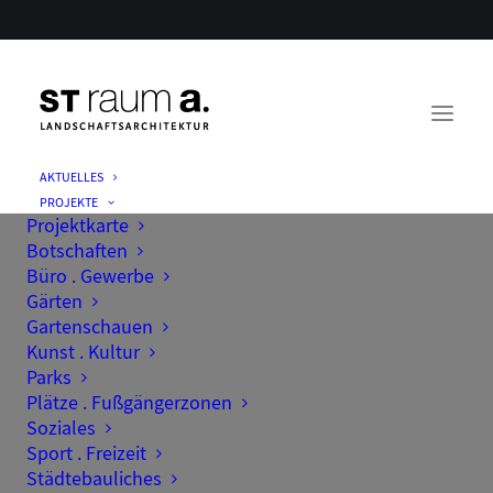
AKTUELLES
PROJEKTE
Projektkarte
Botschaften
Büro . Gewerbe
Gärten
Gartenschauen
Kunst . Kultur
Parks
Plätze . Fußgängerzonen
Soziales
Sport . Freizeit
Städtebauliches