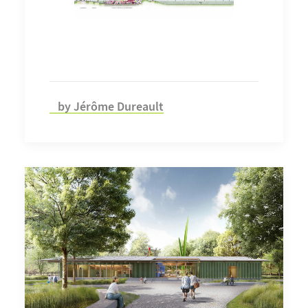
by Jérôme Dureault