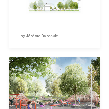
by Jérôme Dureault