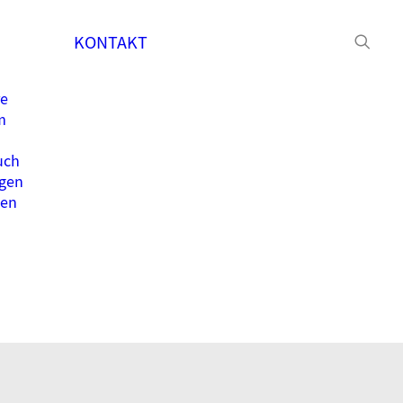
KONTAKT
re
m
uch
gen
ten