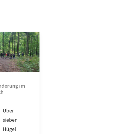
nderung im
ch
Über
sieben
Hügel