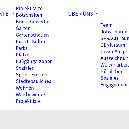
Projektkarte
KTE
ÜBER UNS
Botschaften
Büro . Gewerbe
Team
Gärten
Jobs . Karrie
Gartenschauen
SPRACH.rau
Kunst . Kultur
DENK.raum
Parks
Unser Anspr
Plätze .
Auszeichnun
Fußgängerzonen
Wo wir arbei
Soziales
Büroleben
Sport . Freizeit
Soziales
Städtebauliches
Engagement
Wohnen
Wettbewerbe
Projektliste