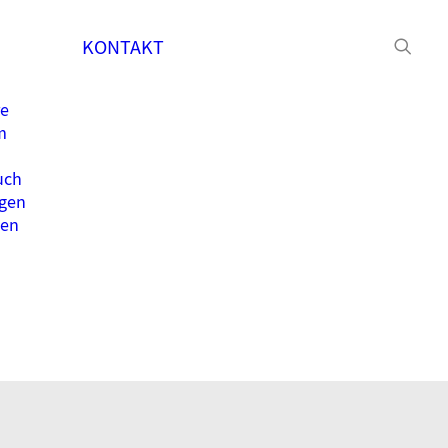
KONTAKT
re
m
uch
gen
ten