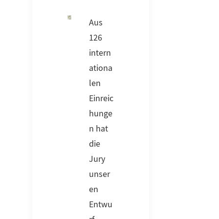
Aus
126
intern
ationa
len
Einreic
hunge
n hat
die
Jury
unser
en
Entwu