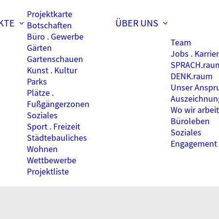
Projektkarte
KTE
ÜBER UNS
Botschaften
Büro . Gewerbe
Team
Gärten
Jobs . Karrie
Gartenschauen
SPRACH.rau
Kunst . Kultur
DENK.raum
Parks
Unser Anspr
Plätze .
Auszeichnun
Fußgängerzonen
Wo wir arbei
Soziales
Büroleben
Sport . Freizeit
Soziales
Städtebauliches
Engagement
Wohnen
Wettbewerbe
Projektliste