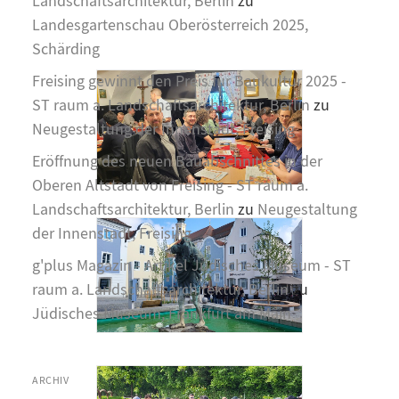
Landschaftsarchitektur, Berlin
zu
Landesgartenschau Oberösterreich 2025,
Schärding
Freising gewinnt den Preis für Baukultur 2025 -
ST raum a. Landschaftsarchitektur, Berlin
zu
Neugestaltung der Innenstadt, Freising
Eröffnung des neuen Bauabschnittes in der
Oberen Altstadt von Freising - ST raum a.
Landschaftsarchitektur, Berlin
zu
Neugestaltung
der Innenstadt, Freising
g'plus Magazin - Artikel Jüdisches Museum - ST
raum a. Landschaftsarchitektur, Berlin
zu
Jüdisches Museum, Frankfurt am Main
ARCHIV