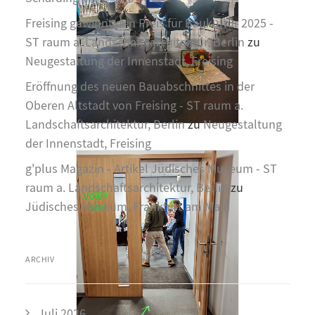
Freising gewinnt den Preis für Baukultur 2025 -
ST raum a. Landschaftsarchitektur, Berlin
zu
Neugestaltung der Innenstadt, Freising
Eröffnung des neuen Bauabschnittes in der
Oberen Altstadt von Freising - ST raum a.
Landschaftsarchitektur, Berlin
zu
Neugestaltung
der Innenstadt, Freising
g'plus Magazin - Artikel Jüdisches Museum - ST
raum a. Landschaftsarchitektur, Berlin
zu
Jüdisches Museum, Frankfurt am Main
ARCHIV
Juli 2026