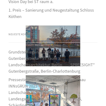
Vision Day bei ST raum a.
1. Preis – Sanierung und Neugestaltung Schloss
Köthen
NEUESTE KOMMENTARE
Grundsteinlegung „SPREESIGHT“
Gutenbergstraße - ST raum a.
Landschaftsarchitektur, Berlin
zu
„SPREESIGHT“
Gutenbergstraße, Berlin-Charlottenburg
Pressestimmen zur OÖ Landesgartenschau
INNsGRÜN 2025 - ST raum a.
Landschaftsarchitektur, Berlin
zu
Landesgartenschau Oberösterreich 2025,
Schärding