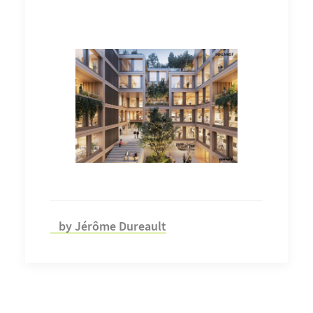
by Jérôme Dureault