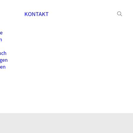
KONTAKT
re
m
uch
gen
ten