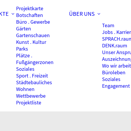
Projektkarte
KTE
ÜBER UNS
Botschaften
Büro . Gewerbe
Team
Gärten
Jobs . Karrie
Gartenschauen
SPRACH.rau
Kunst . Kultur
DENK.raum
Parks
Unser Anspr
Plätze .
Auszeichnun
Fußgängerzonen
Wo wir arbei
Soziales
Büroleben
Sport . Freizeit
Soziales
Städtebauliches
Engagement
Wohnen
Wettbewerbe
Projektliste