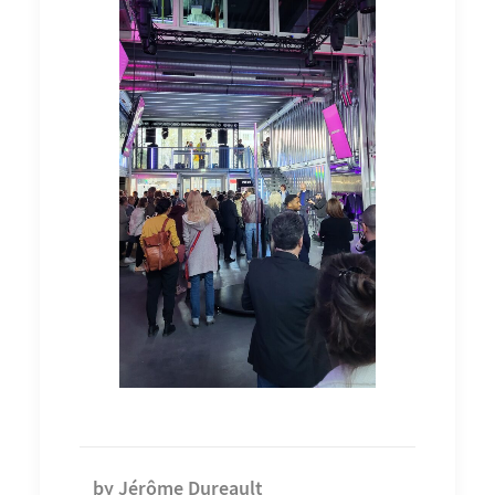
by Jérôme Dureault