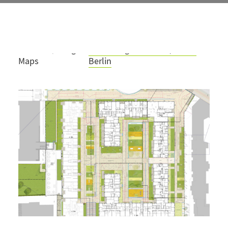
Projektteam
Nicole Messerschmidt,
Alexander Spiesecke
Fertigstellung
2022
Standort/Google-
Landsberger Allee 32, 10249
Maps
Berlin