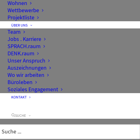
Wohnen
Wettbewerbe
Projektliste
ÜBER UNS
Team
Jobs . Karriere
SPRACH.raum
DENK.raum
Unser Anspruch
Auszeichnungen
Wo wir arbeiten
Büroleben
Soziales Engagement
KONTAKT
SUCHE