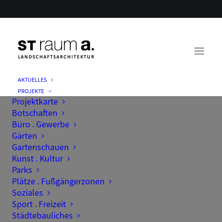
AKTUELLES
PROJEKTE
Projektkarte
Botschaften
Büro . Gewerbe
Gärten
Gartenschauen
Kunst . Kultur
Parks
Plätze . Fußgängerzonen
Soziales
Sport . Freizeit
Städtebauliches