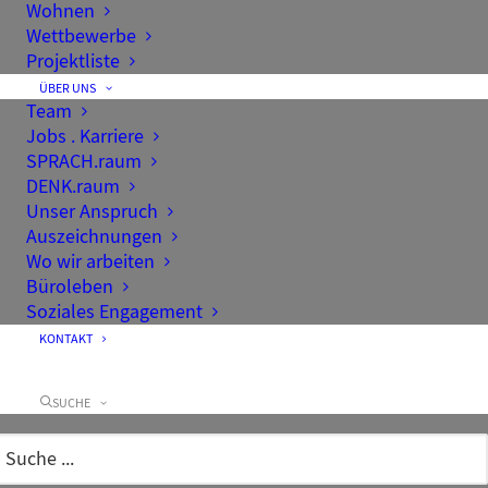
Wohnen
Wettbewerbe
Projektliste
ÜBER UNS
Team
Jobs . Karriere
SPRACH.raum
DENK.raum
Unser Anspruch
Auszeichnungen
Wo wir arbeiten
Büroleben
Soziales Engagement
KONTAKT
SUCHE