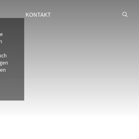
KONTAKT
re
m
uch
gen
ten