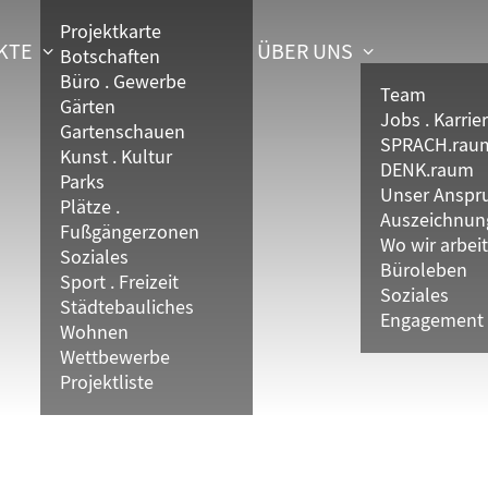
Projektkarte
KTE
ÜBER UNS
Botschaften
Büro . Gewerbe
Team
Gärten
Jobs . Karrie
Gartenschauen
SPRACH.rau
Kunst . Kultur
DENK.raum
Parks
Unser Anspr
Plätze .
Auszeichnun
Fußgängerzonen
Wo wir arbei
Soziales
Büroleben
Sport . Freizeit
Soziales
Städtebauliches
Engagement
Wohnen
Wettbewerbe
Projektliste