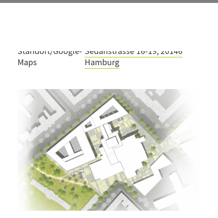
Fläche
0,82 ha
Projektteam
Nicole Messerschmidt
Fertigstellung
2020
Standort/Google-
Sedanstrasse 16-19, 20146
Maps
Hamburg