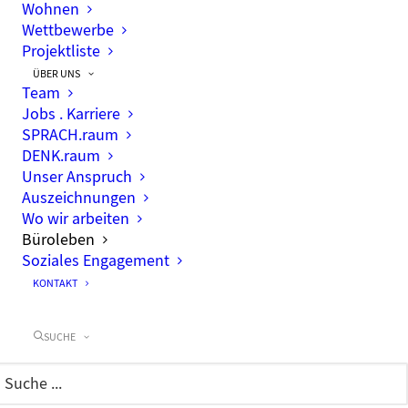
Wohnen
Wettbewerbe
Projektliste
ÜBER UNS
Team
Weihnachtsfeier 2022
Jobs . Karriere
SPRACH.raum
DENK.raum
Unser Anspruch
Auszeichnungen
Wo wir arbeiten
Büroleben
Soziales Engagement
KONTAKT
SUCHE
Tageswanderung im Oderbruch